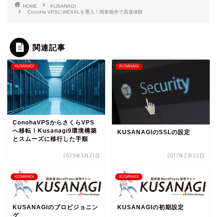
HOME
KUSANAGI
ConoHa VPSにWEXALを導入！簡単操作で高速体験
関連記事
KUSANAGI
KUSANAGI
ConohaVPSからさくらVPS
へ移転！Kusanagi9環境構築
KUSANAGIのSSLの設定
とスムーズに移行した手順
2025年3月21日
2017年2月22日
KUSANAGI
KUSANAGI
KUSANAGIのプロビジョニン
KUSANAGIの初期設定
グ